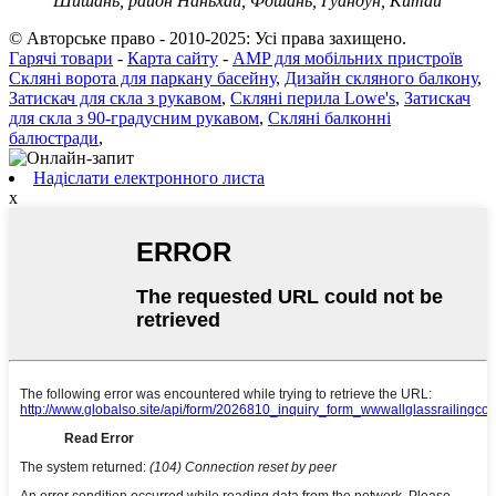
Шишань, район Наньхай, Фошань, Гуандун, Китай
© Авторське право - 2010-2025: Усі права захищено.
Гарячі товари
-
Карта сайту
-
AMP для мобільних пристроїв
Скляні ворота для паркану басейну
,
Дизайн скляного балкону
,
Затискач для скла з рукавом
,
Скляні перила Lowe's
,
Затискач
для скла з 90-градусним рукавом
,
Скляні балконні
балюстради
,
Надіслати електронного листа
x