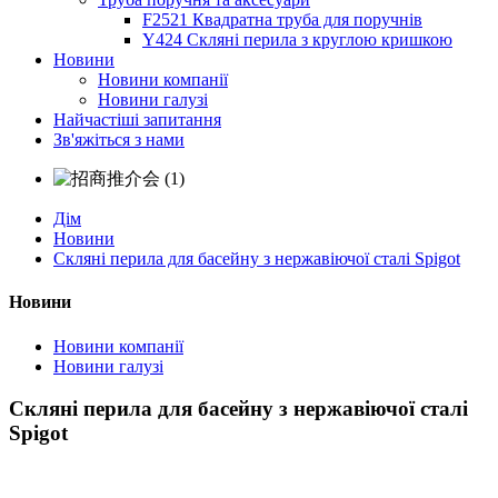
F2521 Квадратна труба для поручнів
Y424 Скляні перила з круглою кришкою
Новини
Новини компанії
Новини галузі
Найчастіші запитання
Зв'яжіться з нами
Дім
Новини
Скляні перила для басейну з нержавіючої сталі Spigot
Новини
Новини компанії
Новини галузі
Скляні перила для басейну з нержавіючої сталі
Spigot