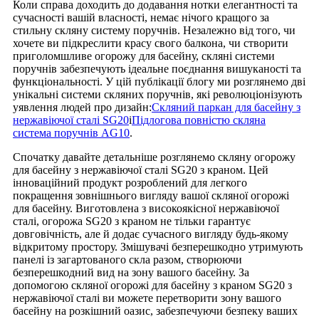
Коли справа доходить до додавання нотки елегантності та
сучасності вашій власності, немає нічого кращого за
стильну скляну систему поручнів. Незалежно від того, чи
хочете ви підкреслити красу свого балкона, чи створити
приголомшливе огорожу для басейну, скляні системи
поручнів забезпечують ідеальне поєднання вишуканості та
функціональності. У цій публікації блогу ми розглянемо дві
унікальні системи скляних поручнів, які революціонізують
уявлення людей про дизайн:
Скляний паркан для басейну з
нержавіючої сталі SG20
і
Підлогова повністю скляна
система поручнів AG10
.
Спочатку давайте детальніше розглянемо скляну огорожу
для басейну з нержавіючої сталі SG20 з краном. Цей
інноваційний продукт розроблений для легкого
покращення зовнішнього вигляду вашої скляної огорожі
для басейну. Виготовлена ​​з високоякісної нержавіючої
сталі, огорожа SG20 з краном не тільки гарантує
довговічність, але й додає сучасного вигляду будь-якому
відкритому простору. Змішувачі безперешкодно утримують
панелі із загартованого скла разом, створюючи
безперешкодний вид на зону вашого басейну. За
допомогою скляної огорожі для басейну з краном SG20 з
нержавіючої сталі ви можете перетворити зону вашого
басейну на розкішний оазис, забезпечуючи безпеку ваших