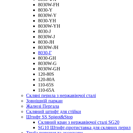
8030W-FH
8030-Y
8030W-Y
8030-YH
8030W-YH
8030-J
8030W-J
8030-JH
8030W-JH
8030-Г
8030-GH
8030W-G
8030W-GH
120-80S
120-80А
110-65S
110-65А
Скляні перила з нержавіючої сталі
Зовнішній паркан
Жалюзі Пергала
Скляний штифт для стійки
Штифт SS Spigot&Stop
Скляний кран з нержавіючої сталі SG20
SG10 Штифт-протиставка для скляних перил
Труба поручня та аксесуари