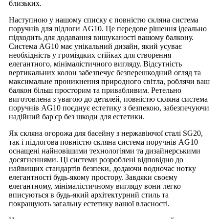
близьких.
Наступною у нашому списку є повністю скляна система
поручнів для підлоги AG10. Це передове рішення ідеально
підходить для додавання вишуканості вашому балкону.
Система AG10 має унікальний дизайн, який усуває
необхідність у громіздких стійках для створення
елегантного, мінімалістичного вигляду. Відсутність
вертикальних колон забезпечує безперешкодний огляд та
максимальне проникнення природного світла, роблячи ваш
балкон більш просторим та привабливим. Ретельно
виготовлена ​​з увагою до деталей, повністю скляна система
поручнів AG10 поєднує естетику з безпекою, забезпечуючи
надійний бар'єр без шкоди для естетики.
Як скляна огорожа для басейну з нержавіючої сталі SG20,
так і підлогова повністю скляна система поручнів AG10
оснащені найновішими технологіями та дизайнерськими
досягненнями. Ці системи розроблені відповідно до
найвищих стандартів безпеки, додаючи водночас нотку
елегантності будь-якому простору. Завдяки своєму
елегантному, мінімалістичному вигляду вони легко
вписуються в будь-який архітектурний стиль та
покращують загальну естетику вашої власності.