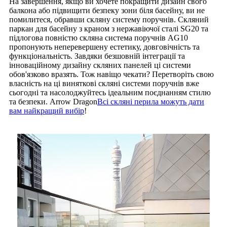
На завершення, якщо ви хочете покращити дизайн свого
балкона або підвищити безпеку зони біля басейну, ви не
помилитеся, обравши скляну систему поручнів. Скляний
паркан для басейну з краном з нержавіючої сталі SG20 та
підлогова повністю скляна система поручнів AG10
пропонують неперевершену естетику, довговічність та
функціональність. Завдяки безшовній інтеграції та
інноваційному дизайну скляних панелей ці системи
обов'язково вразять. Тож навіщо чекати? Перетворіть свою
власність на ці виняткові скляні системи поручнів вже
сьогодні та насолоджуйтесь ідеальним поєднанням стилю
та безпеки. Arrow Dragon
Всі скляні перила можуть дати
вам найкращий вибір
!