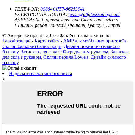
ТЕЛЕФОН:
0086-(0)757-86253941
ЕЛЕКТРОННА ПОШТА:
jason@allglassrailing.com
АДРЕСА:
№ 3, промислова зона Сюаньвань, місто
Шишань, район Наньхай, Фошань, Гуандун, Китай
© Авторське право - 2010-2025: Усі права захищено.
Гарячі товари
-
Карта сайту
-
AMP для мобільних пристроїв
Скляні балконні балюстради
,
Дизайн повністю скляного
балкону
,
Затискач для скла з 90-градусним рукавом
,
Затискач
для скла з рукавом
,
Скляні перила Lowe's
,
Дизайн скляного
балкону
,
Надіслати електронного листа
x