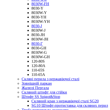
8030W-FH
8030-Y
8030W-Y
8030-YH
8030W-YH
8030-J
8030W-J
8030-JH
8030W-JH
8030-Г
8030-GH
8030W-G
8030W-GH
120-80S
120-80А
110-65S
110-65А
Скляні перила з нержавіючої сталі
Зовнішній паркан
Жалюзі Пергала
Скляний штифт для стійки
Штифт SS Spigot&Stop
Скляний кран з нержавіючої сталі SG20
SG10 Штифт-протиставка для скляних перил
Труба поручня та аксесуари