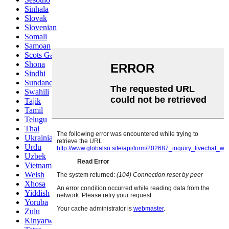
Sinhala
Slovak
Slovenian
Somali
Samoan
Scots Gaelic
Shona
Sindhi
Sundanese
Swahili
Tajik
Tamil
Telugu
Thai
Ukrainian
Urdu
Uzbek
Vietnamese
Welsh
Xhosa
Yiddish
Yoruba
Zulu
Kinyarwanda