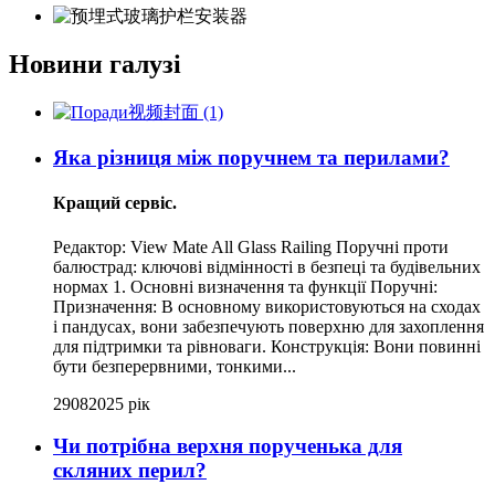
Новини галузі
Яка різниця між поручнем та перилами?
Кращий сервіс.
Редактор: View Mate All Glass Railing Поручні проти
балюстрад: ключові відмінності в безпеці та будівельних
нормах 1. Основні визначення та функції Поручні:
Призначення: В основному використовуються на сходах
і пандусах, вони забезпечують поверхню для захоплення
для підтримки та рівноваги. Конструкція: Вони повинні
бути безперервними, тонкими...
29
08
2025 рік
Чи потрібна верхня порученька для
скляних перил?